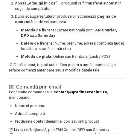
Apasă
„Adaugă în coș”
– produsul va fi transferat automat în
coșul de cumpărături.
După adăugarea tuturor produselor, accesează
pagina de
comandă
, unde vei completa:
Metoda de livrare:
Livrare națională prin
FAN Courier,
DPD sau Sameday
Datele de livrare:
Nume, prenume, adresă completă (județ,
localitate, stradă, număr etc.)
Metoda de plată:
Online sau Ramburs (cash / POS)
💡 Dacă ai cont, te poți autentifica pentru a urmări comenzile, a
reface comenzi anterioare sau a modifica datele tale.
✉️ Comandă prin email
Poți trimite comanda ta la
contact@gradinacraciun.ro
,
menționând:
Nume și prenume
Adresă completă
Produsele dorite (denumire, cod sau link produs)
📦
Livrare:
Națională, prin FAN Courier, DPD sau Sameday