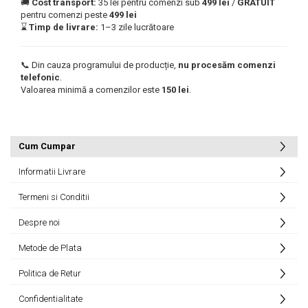
🚚
Cost transport:
35 lei pentru comenzi sub
499 lei
/
GRATUIT
pentru comenzi peste
499 lei
⌛
Timp de livrare:
1–3 zile lucrătoare
📞 Din cauza programului de producție,
nu procesăm comenzi
telefonic
.
Valoarea minimă a comenzilor este
150 lei
.
Cum Cumpar
Informatii Livrare
Termeni si Conditii
Despre noi
Metode de Plata
Politica de Retur
Confidentialitate