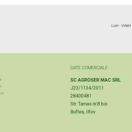
Luni - Viner
DATE COMERCIALE
a
SC AGROSER MAC SRL
r
J23/1134/2011
tur
28400481
Str. Tamas nr.8 bis
Buftea, Ilfov