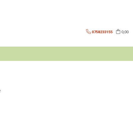
0758233155
0,00
e